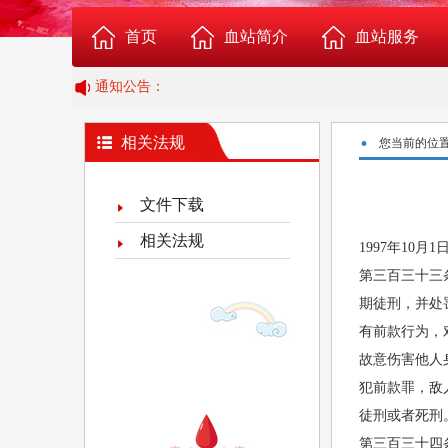
首页
血站简介
血站服务
通知公告：
淮南
血站概况
成分血志愿捐献报名
·
相关法规
您当前的位
组织机构
志愿应急献血者报名
文件下载
科室介绍
志愿者服务队报名
相关法规
1997年10
第三百三十三
血站荣誉
Rh阴性血者俱乐部
期徒刑，并处
有前款行为，
血站位置图
临床供血
故意伤害他人
犯前款罪，敌
给血站提意见
徒刑或者死刑
第三百三十四