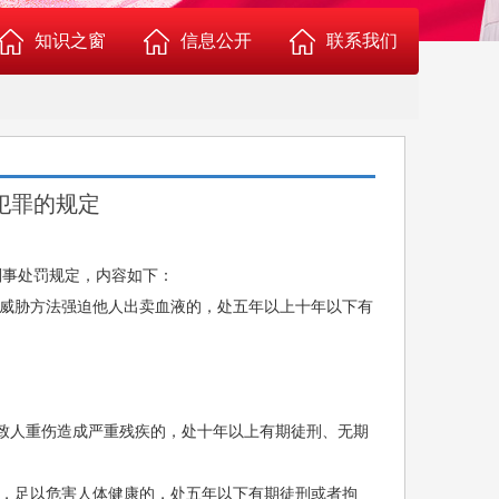
知识之窗
信息公开
联系我们
血液常识
机构人员
献血知识
医疗价格
犯罪的规定
用血常识
环境引导
的刑事处罚规定，内容如下：
、威胁方法强迫他人出卖血液的，处五年以上十年以下有
血干细胞捐献常识
献血服务
机采成分血知识
行风投诉
致人重伤造成严重残疾的，处十年以上有期徒刑、无期
技能提高
科普健教
准，足以危害人体健康的，处五年以下有期徒刑或者拘