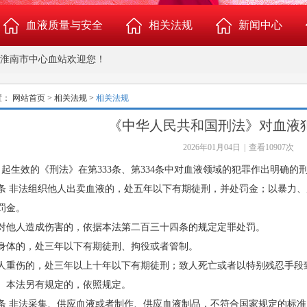
血液质量与安全
相关法规
新闻中心
市中心血站欢迎您！
新闻中心
置：
网站首页
>
相关法规
>
相关法规
《中华人民共和国刑法》对血液
2026年01月04日
|
查看10907次
月1日起生效的《刑法》在第333条、第334条中对血液领域的犯罪作出明确
条 非法组织他人出卖血液的，处五年以下有期徒刑，并处罚金；以暴力
造
罚金。
对他人造成伤害的，依据本法第二百三十四条的规定定罪处罚。
身体的，处三年以下有期徒刑、拘役或者管制。
人重伤的，处三年以上十年以下有期徒刑；致人死亡或者以特别残忍手段
。本法另有规定的，依照规定。
条 非法采集、供应血液或者制作、供应血液制品，不符合国家规定的标