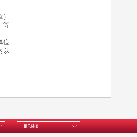
思想汇报
便民服务
章）
监督保障
》等
单位
内以
相关链接