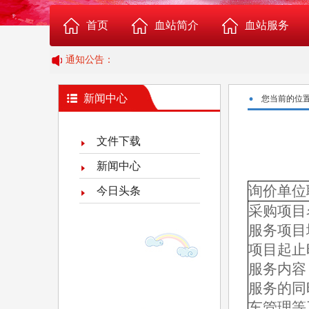
首页
血站简介
血站服务
通知公告：
血站概况
成分血志愿捐献报名
·
新闻中心
您当前的位
组织机构
志愿应急献血者报名
文件下载
科室介绍
志愿者服务队报名
新闻中心
询价单位
今日头条
血站荣誉
Rh阴性血者俱乐部
采购项目
服务项目
血站位置图
临床供血
项目起止
服务内容
给血站提意见
服务的同
车管理等