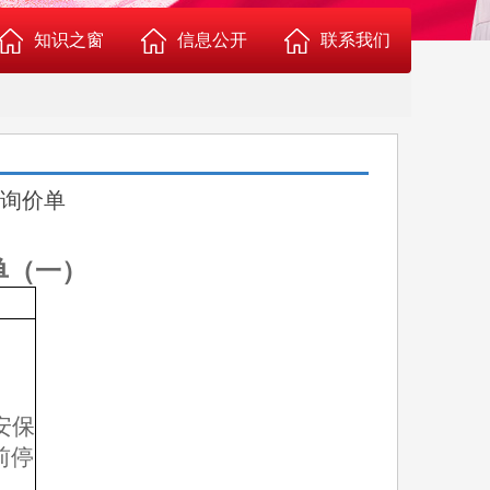
知识之窗
信息公开
联系我们
血液常识
机构人员
献血知识
医疗价格
询价单
用血常识
环境引导
单（一）
血干细胞捐献常识
献血服务
机采成分血知识
行风投诉
安保
技能提高
科普健教
前停