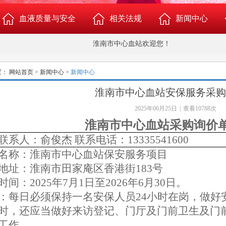
血液质量与安全
相关法规
新闻中心
淮南市中心血站欢迎您！
新闻中心
置：
网站首页
>
新闻中心
>
新闻中心
淮南市中心血站安保服务采购
2025年06月25日
|
查看10788次
淮南市中心血站采购询价
联系人：俞俊杰
联系电话：
13335541600
造
名称：淮南市中心血站保安服务项目
地址：淮南市田家庵区香港街
183
号
时间：
2025
年
7
月
1
日至
2026
年
6
月
30
日。
：每日必须保持一名安保人员
24
小时在岗，做好
时，还应当做好来访登记、门厅及门前卫生及门
工作。