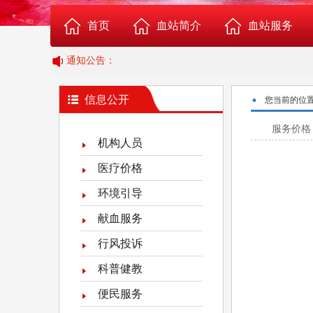
首页
血站简介
血站服务
通知公告：
血站概况
成分血志愿捐献报名
·
信息公开
您当前的位
组织机构
志愿应急献血者报名
服务价格
机构人员
科室介绍
志愿者服务队报名
医疗价格
环境引导
血站荣誉
Rh阴性血者俱乐部
献血服务
血站位置图
临床供血
行风投诉
科普健教
给血站提意见
便民服务