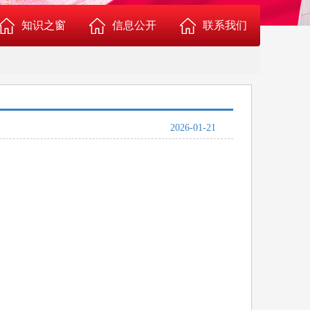
知识之窗
信息公开
联系我们
血液常识
机构人员
献血知识
医疗价格
2026-01-21
用血常识
环境引导
血干细胞捐献常识
献血服务
机采成分血知识
行风投诉
技能提高
科普健教