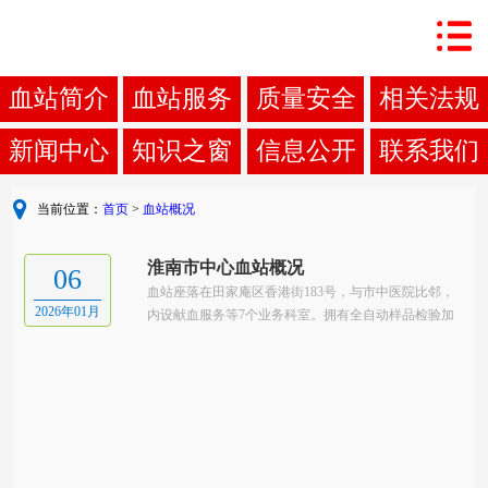
血站简介
血站服务
质量安全
相关法规
新闻中心
知识之窗
信息公开
联系我们
当前位置：
首页
>
血站概况
淮南市中心血站概况
06
血站座落在田家庵区香港街183号，与市中医院比邻，
2026年01月
内设献血服务等7个业务科室。拥有全自动样品检验加
样仪、全自动酶免、血液核酸检测、超低温血液保存
箱、低温高速离心机、血细胞单采机、百万级净化间等
大型仪器设备